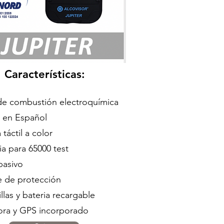
Características:
de combustión electroquímica
az en Español
 táctil a color
a para 65000 test
pasivo
e de protección
llas y bateria recargable
ora y GPS incorporado