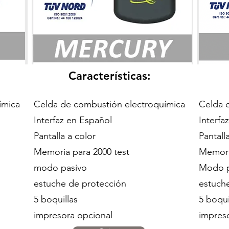
Características:
ímica
Celda de combustión electroquímica
Celda 
Interfaz en Español
Interf
Pantalla a color
Pantalla
Memoria para 2000 test
Memori
modo pasivo
Modo 
estuche de protección
estuch
5 boquillas
5 boqui
impresora opcional
impres